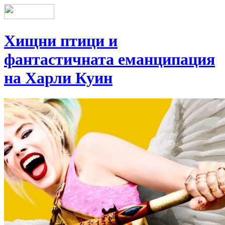
Хищни птици и
фантастичната еманципация
на Харли Куин