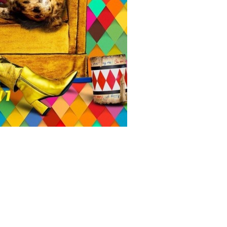
ms/13601/birds_of_prey_ver4_xlg.jpg