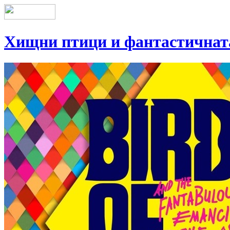
Хищни птици и фантастичнат