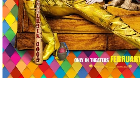
[Migrated image] https://i.dir.bg/kino/fil