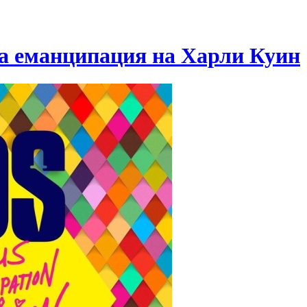
а еманципация на Харли Куин