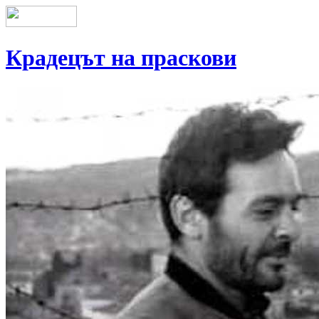
Крадецът на праскови