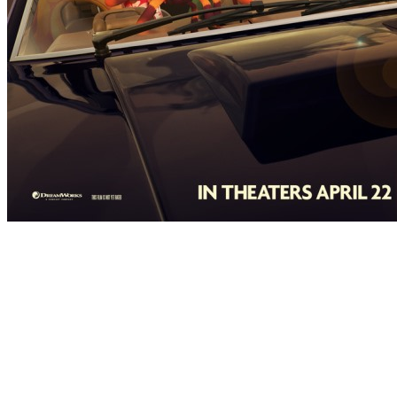
[Migrated image] https://i.dir.bg/kino/fil