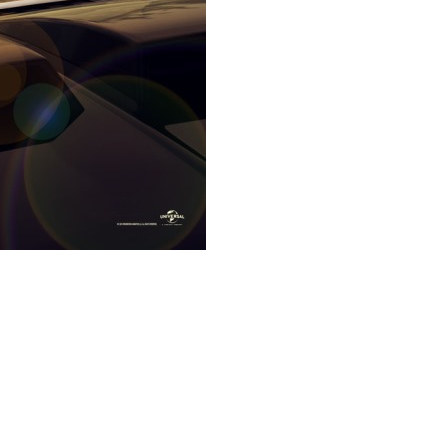
ms/15308/bad_guys_xlg.jpg