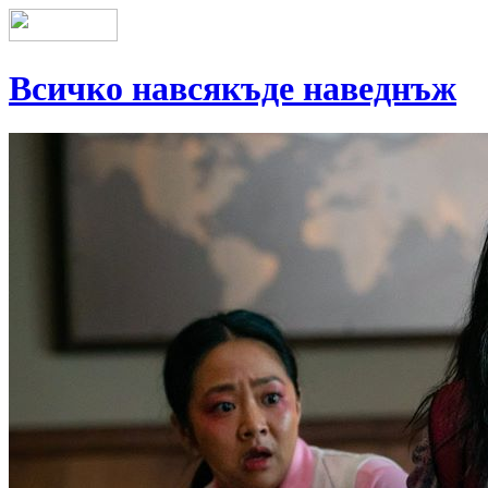
Всичко навсякъде наведнъж