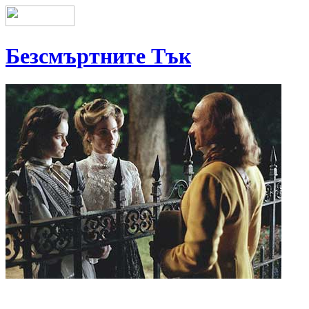
Безсмъртните Тък