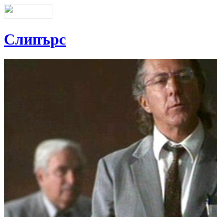
Слипърс