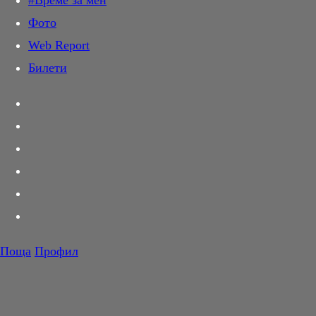
#Време за мен
Дай лапа
Фото
Любов и секс
Web Report
Шопинг
Билети
PR Zone
Разговори за съня
Тествахме за вас...
Вкусотии
Корнер
Футбол
Тенис
Волейбол
Поща
Профил
Баскетбол
F1