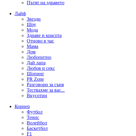
Пътят на здравето
Лайф
Звезди
Шоу
Мода
Здраве и красота
Отново в час
Мама
Дом
Любопитно
Дай лапа
Любов и секс
Шопинг
PR Zone
Разговори за съня
Тествахме за вас...
Вкусотии
Корнер
Футбол
Тенис
Волейбол
Баскетбол
F1