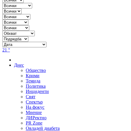
21 °
Днес
Общество
Крими
Темида
Политика
Инциденти
Свят
Спектър
На фокус
Мнение
ДИРектно
PR Zone
Овладей диабета