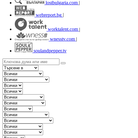
lostbulgaria.com
|
webreport.bg
|
worktalent.com
|
wnesstv.com
|
soulandpepper.tv