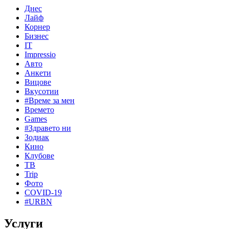
Днес
Лайф
Корнер
Бизнес
IT
Impressio
Авто
Анкети
Вицове
Вкусотии
#Време за мен
Времето
Games
#Здравето ни
Зодиак
Кино
Клубове
ТВ
Trip
Фото
COVID-19
#URBN
Услуги