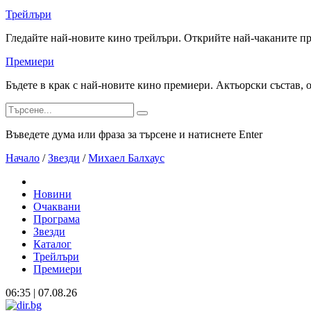
Трейлъри
Гледайте най-новите кино трейлъри. Открийте най-чаканите п
Премиери
Бъдете в крак с най-новите кино премиери. Актьорски състав, 
Въведете дума или фраза за търсене и натиснете Enter
Начало
/
Звезди
/
Михаел Балхаус
Новини
Очаквани
Програма
Звезди
Каталог
Трейлъри
Премиери
06:35 | 07.08.26