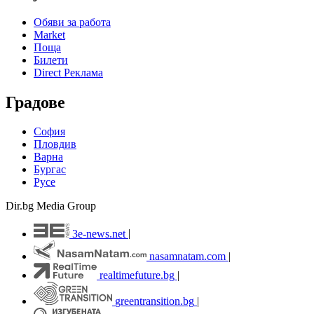
Обяви за работа
Market
Поща
Билети
Direct Реклама
Градове
София
Пловдив
Варна
Бургас
Русе
Dir.bg Media Group
3e-news.net
|
nasamnatam.com
|
realtimefuture.bg
|
greentransition.bg
|