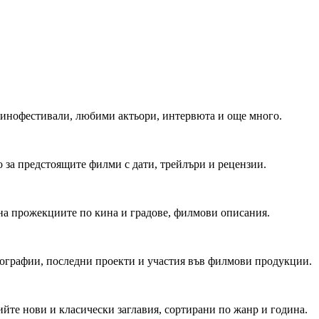
 Кинофестивали, любими актьори, интервюта и още много.
 за предстоящите филми с дати, трейлъри и рецензии.
на прожекциите по кина и градове, филмови описания.
мографии, последни проекти и участия във филмови продукции.
йте нови и класически заглавия, сортирани по жанр и година.