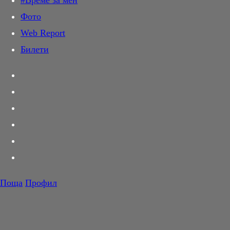
#Време за мен
Дай лапа
Фото
Любов и секс
Web Report
Шопинг
Билети
PR Zone
Разговори за съня
Тествахме за вас...
Вкусотии
Корнер
Футбол
Тенис
Волейбол
Поща
Профил
Баскетбол
F1