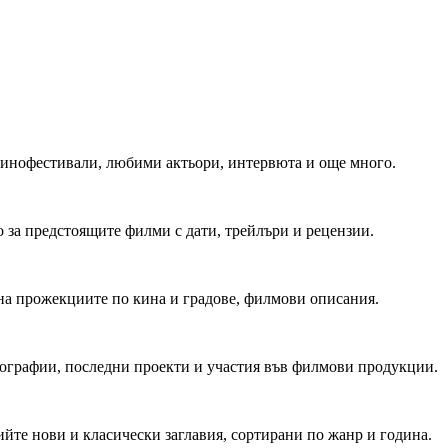
 Кинофестивали, любими актьори, интервюта и още много.
 за предстоящите филми с дати, трейлъри и рецензии.
на прожекциите по кина и градове, филмови описания.
мографии, последни проекти и участия във филмови продукции.
йте нови и класически заглавия, сортирани по жанр и година.