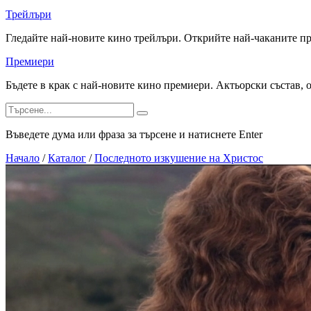
Трейлъри
Гледайте най-новите кино трейлъри. Открийте най-чаканите п
Премиери
Бъдете в крак с най-новите кино премиери. Актьорски състав, 
Въведете дума или фраза за търсене и натиснете Enter
Начало
/
Каталог
/
Последното изкушение на Христос