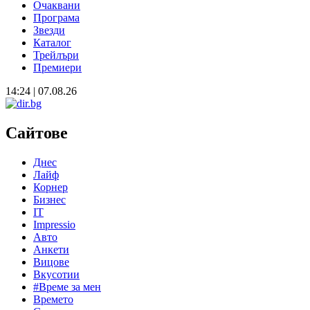
Очаквани
Програма
Звезди
Каталог
Трейлъри
Премиери
14:24 | 07.08.26
Сайтове
Днес
Лайф
Корнер
Бизнес
IT
Impressio
Авто
Анкети
Вицове
Вкусотии
#Време за мен
Времето