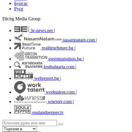
Бургас
Русе
Dir.bg Media Group
3e-news.net
|
nasamnatam.com
|
realtimefuture.bg
|
greentransition.bg
|
lostbulgaria.com
|
webreport.bg
|
worktalent.com
|
wnesstv.com
|
soulandpepper.tv