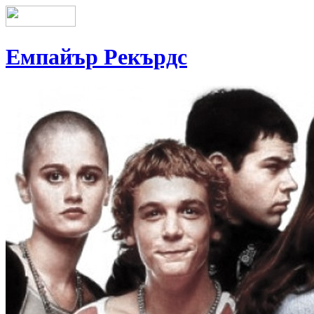
Емпайър Рекърдс