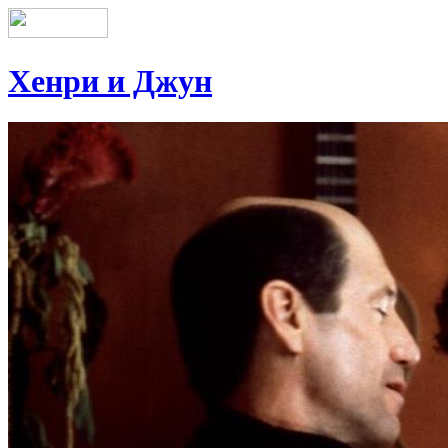
Хенри и Джун