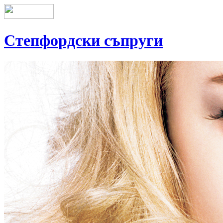
Степфордски съпруги