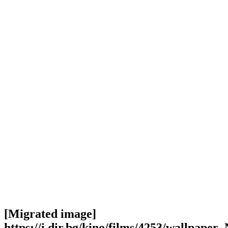
[Migrated image]
https://i.dir.bg/kino/films/4253/wallpap