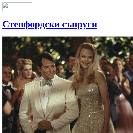
Степфордски съпруги