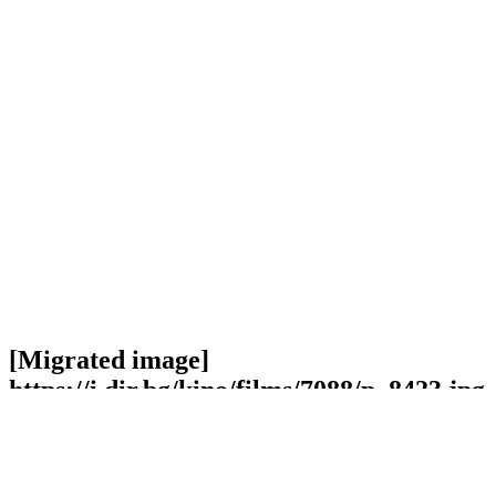
[Migrated image]
https://i.dir.bg/kino/films/7088/p_8423.jpg
Facebook
Twitter
Viber