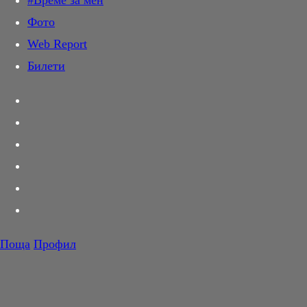
#Време за мен
Дай лапа
Фото
Любов и секс
Web Report
Шопинг
Билети
PR Zone
Разговори за съня
Тествахме за вас...
Вкусотии
Корнер
Футбол
Тенис
Волейбол
Поща
Профил
Баскетбол
Сексът и градът
Sex and the City
F1