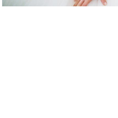
[Migrated image] https://i.dir.bg/kino/fil