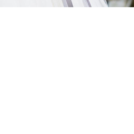
ms/7392/p_30286.jpg