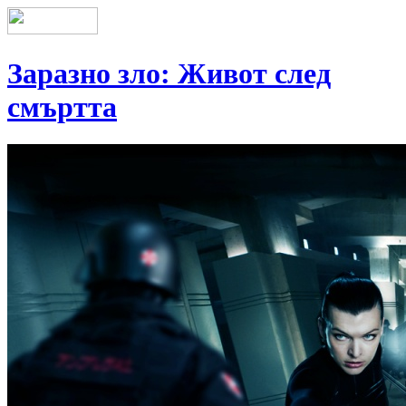
Заразно зло: Живот след
смъртта