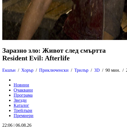
Заразно зло: Живот след смъртта
Resident Evil: Afterlife
Екшън
/
Хорър
/
Приключенски
/
Трилър
/
3D
/
90 мин. /
Новини
Очаквани
Програма
Звезди
Каталог
Трейлъри
Премиери
22:06 | 06.08.26