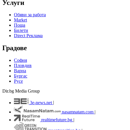
Услуги
Обяви за работа
Market
Поща
Билети
Direct Реклама
Градове
София
Пловдив
Варна
Бургас
Русе
Dir.bg Media Group
3e-news.net
|
nasamnatam.com
|
realtimefuture.bg
|