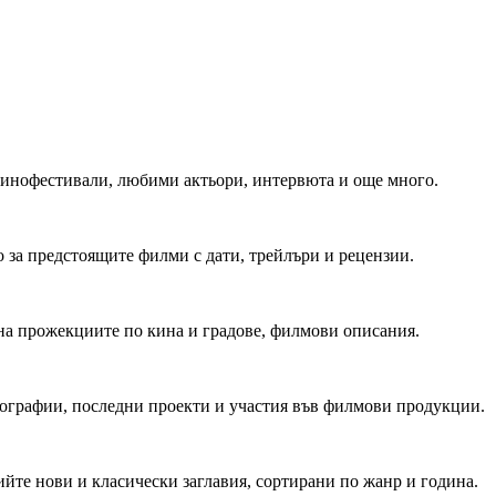
 Кинофестивали, любими актьори, интервюта и още много.
 за предстоящите филми с дати, трейлъри и рецензии.
на прожекциите по кина и градове, филмови описания.
мографии, последни проекти и участия във филмови продукции.
йте нови и класически заглавия, сортирани по жанр и година.