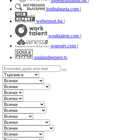
greentransition.bg
|
lostbulgaria.com
|
webreport.bg
|
worktalent.com
|
wnesstv.com
|
soulandpepper.tv