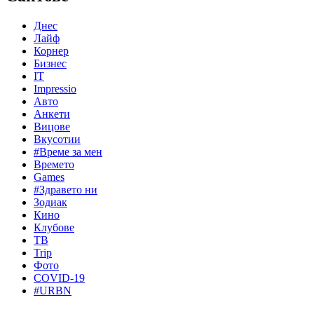
Днес
Лайф
Корнер
Бизнес
IT
Impressio
Авто
Анкети
Вицове
Вкусотии
#Време за мен
Времето
Games
#Здравето ни
Зодиак
Кино
Клубове
ТВ
Trip
Фото
COVID-19
#URBN