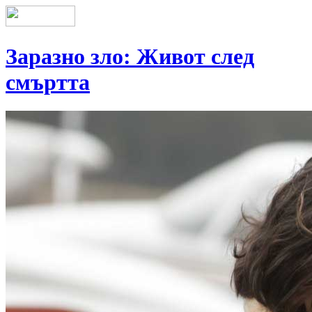
Заразно зло: Живот след
смъртта