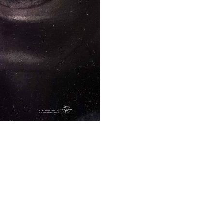
ms/8762/purge_xxlg.jpg