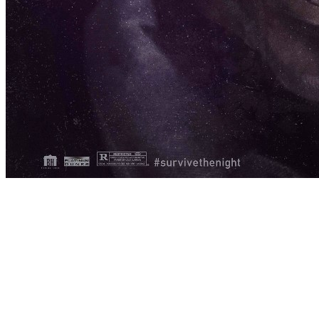
[Migrated image] https://i.dir.bg/kino/fil