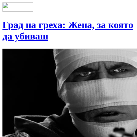
Град на греха: Жена, за която
да убиваш