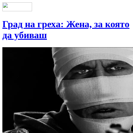
Град на греха: Жена, за която
да убиваш