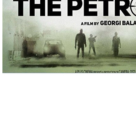
[Migrated image] https://i.dir.bg/kino/fil