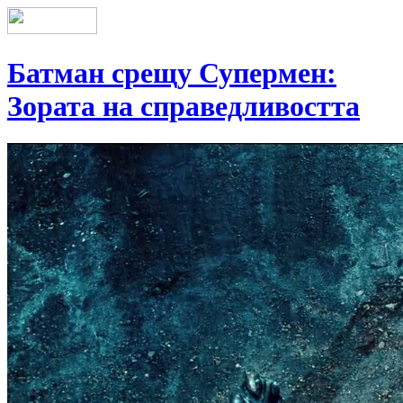
Батман срещу Супермен:
Зората на справедливостта