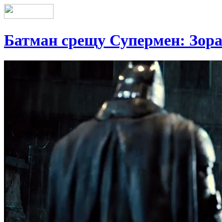
Батман срещу Супермен: Зора