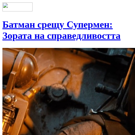
Батман срещу Супермен:
Зората на справедливостта