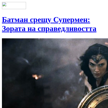
Батман срещу Супермен:
Зората на справедливостта