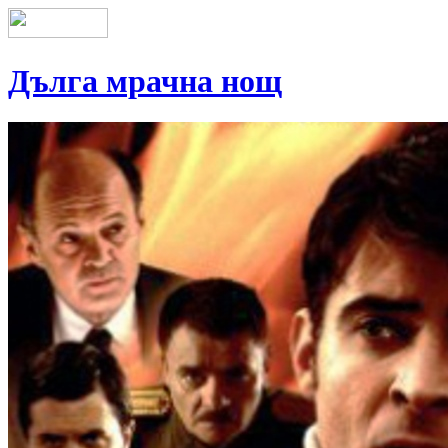
Дълга мрачна нощ