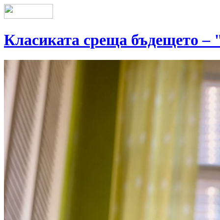
Класиката среща бъдещето – "