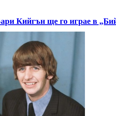
Бари Кийгън ще го играе в „Би