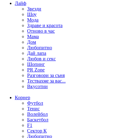
Лайф
Звезди
Шоу
Мода
Здраве и красота
Отново в час
Мама
Дом
Любопитно
Дай лапа
Любов и секс
Шопинг
PR Zone
Разговори за съня
Тествахме за вас...
Вкусотии
Корнер
Футбол
Тенис
Волейбол
Баскетбол
F1
Сектор К
Любопитно