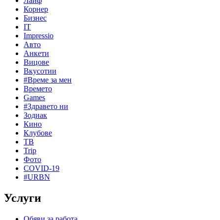
Лайф
Корнер
Бизнес
IT
Impressio
Авто
Анкети
Вицове
Вкусотии
#Време за мен
Времето
Games
#Здравето ни
Зодиак
Кино
Клубове
ТВ
Trip
Фото
COVID-19
#URBN
Услуги
Обяви за работа