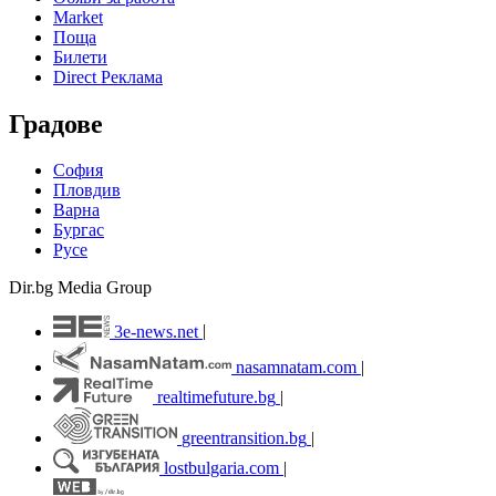
Market
Поща
Билети
Direct Реклама
Градове
София
Пловдив
Варна
Бургас
Русе
Dir.bg Media Group
3e-news.net
|
nasamnatam.com
|
realtimefuture.bg
|
greentransition.bg
|
lostbulgaria.com
|