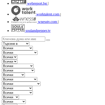
webreport.bg
|
worktalent.com
|
wnesstv.com
|
soulandpepper.tv