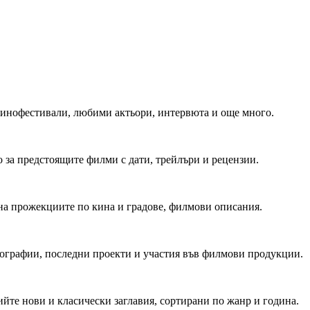
 Кинофестивали, любими актьори, интервюта и още много.
 за предстоящите филми с дати, трейлъри и рецензии.
на прожекциите по кина и градове, филмови описания.
мографии, последни проекти и участия във филмови продукции.
йте нови и класически заглавия, сортирани по жанр и година.