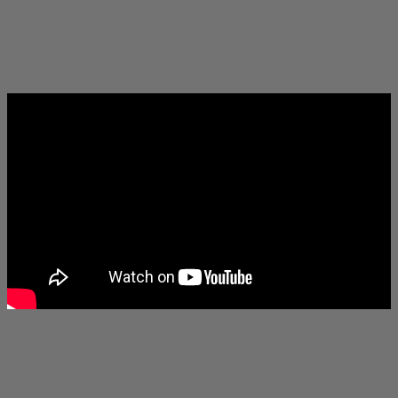
паранормални разследвания, която помага на семейство в
затруднение, тормозено от ужасяващо същество, дебнещо в
новия им дом. "Заклинанието" е абсолютно вълнуващ хорър
шедьовър от начало до край. Той шокира и вълнува публиката
във всеки момент с неочаквани изненади и напрегнат сюжет.
Добавете ни като предпочитан източник в Google
Facebook
Viber