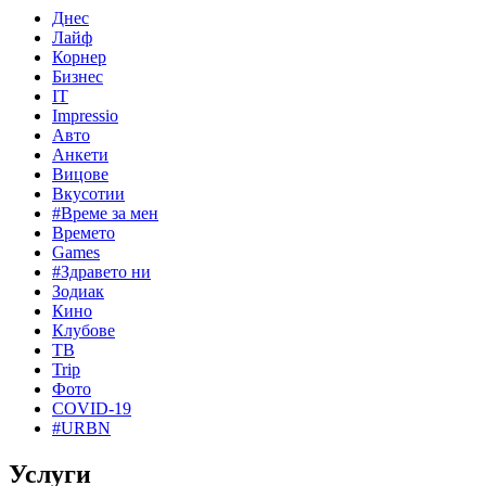
Днес
Лайф
Корнер
Бизнес
IT
Impressio
Авто
Анкети
Вицове
Вкусотии
#Време за мен
Времето
Games
#Здравето ни
Зодиак
Кино
Клубове
ТВ
Trip
Фото
COVID-19
#URBN
Услуги