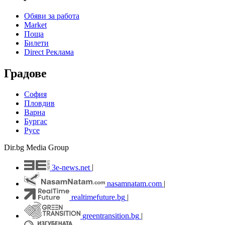
Обяви за работа
Market
Поща
Билети
Direct Реклама
Градове
София
Пловдив
Варна
Бургас
Русе
Dir.bg Media Group
3e-news.net
|
nasamnatam.com
|
realtimefuture.bg
|
greentransition.bg
|