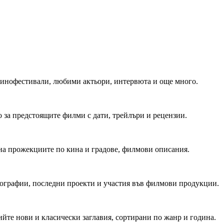
 Кинофестивали, любими актьори, интервюта и още много.
 за предстоящите филми с дати, трейлъри и рецензии.
на прожекциите по кина и градове, филмови описания.
мографии, последни проекти и участия във филмови продукции.
йте нови и класически заглавия, сортирани по жанр и година.