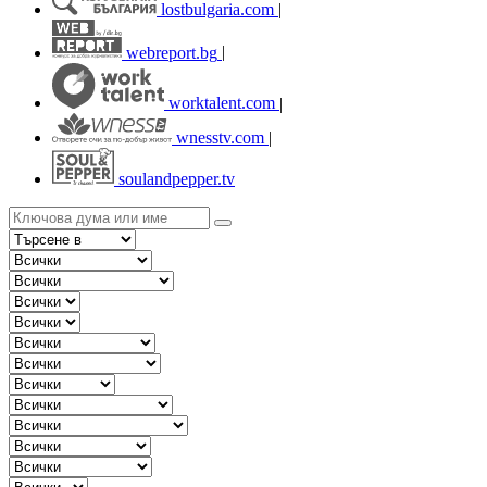
lostbulgaria.com
|
webreport.bg
|
worktalent.com
|
wnesstv.com
|
soulandpepper.tv