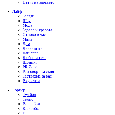
Пътят на здравето
Лайф
Звезди
Шоу
Мода
Здраве и красота
Отново в час
Мама
Дом
Любопитно
Дай лапа
Любов и секс
Шопинг
PR Zone
Разговори за съня
Тествахме за вас...
Вкусотии
Корнер
Футбол
Тенис
Волейбол
Баскетбол
F1