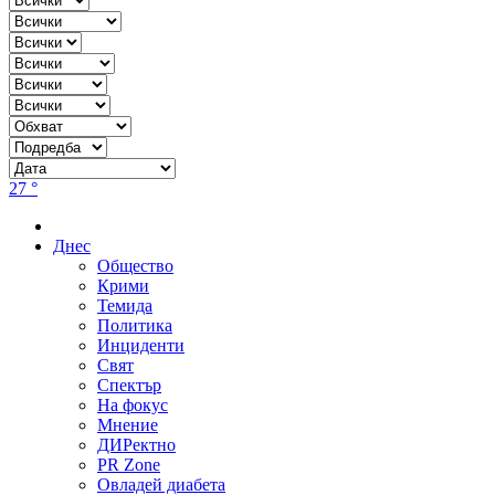
27 °
Днес
Общество
Крими
Темида
Политика
Инциденти
Свят
Спектър
На фокус
Мнение
ДИРектно
PR Zone
Овладей диабета