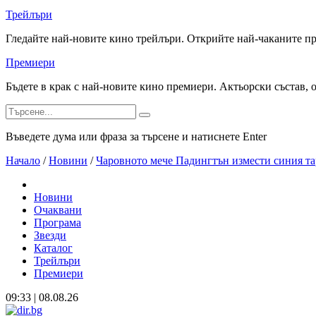
Трейлъри
Гледайте най-новите кино трейлъри. Открийте най-чаканите п
Премиери
Бъдете в крак с най-новите кино премиери. Актьорски състав, 
Въведете дума или фраза за търсене и натиснете Enter
Начало
/
Новини
/
Чаровното мече Падингтън измести синия та
Новини
Очаквани
Програма
Звезди
Каталог
Трейлъри
Премиери
09:33 | 08.08.26