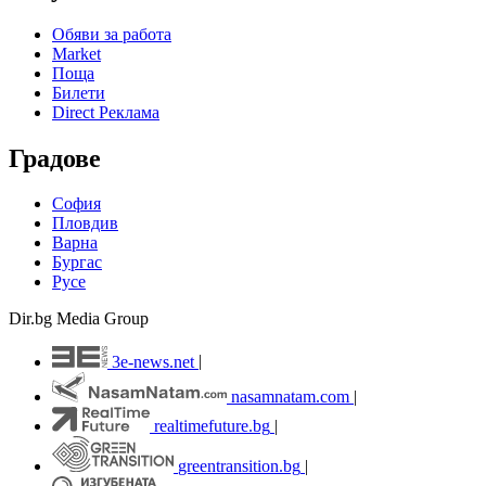
Обяви за работа
Market
Поща
Билети
Direct Реклама
Градове
София
Пловдив
Варна
Бургас
Русе
Dir.bg Media Group
3e-news.net
|
nasamnatam.com
|
realtimefuture.bg
|
greentransition.bg
|