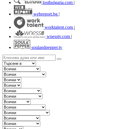
lostbulgaria.com
|
webreport.bg
|
worktalent.com
|
wnesstv.com
|
soulandpepper.tv