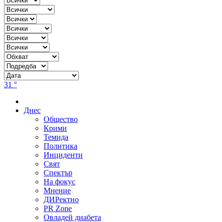
31 °
Днес
Общество
Крими
Темида
Политика
Инциденти
Свят
Спектър
На фокус
Мнение
ДИРектно
PR Zone
Овладей диабета