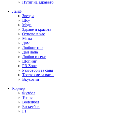
Пътят на здравето
Лайф
Звезди
Шоу
Мода
Здраве и красота
Отново в час
Мама
Дом
Любопитно
Дай лапа
Любов и секс
Шопинг
PR Zone
Разговори за съня
Тествахме за вас...
Вкусотии
Корнер
Футбол
Тенис
Волейбол
Баскетбол
F1