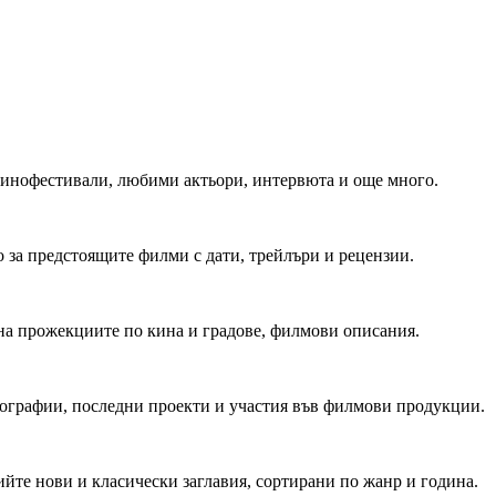
 Кинофестивали, любими актьори, интервюта и още много.
 за предстоящите филми с дати, трейлъри и рецензии.
на прожекциите по кина и градове, филмови описания.
мографии, последни проекти и участия във филмови продукции.
йте нови и класически заглавия, сортирани по жанр и година.