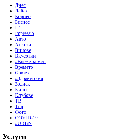
Днес
Лайф
Корнер
Бизнес
IT
Impressio
Авто
Анкети
Вицове
Вкусотии
#Време за мен
Времето
Games
#Здравето ни
Зодиак
Кино
Клубове
ТВ
Trip
Фото
COVID-19
#URBN
Услуги