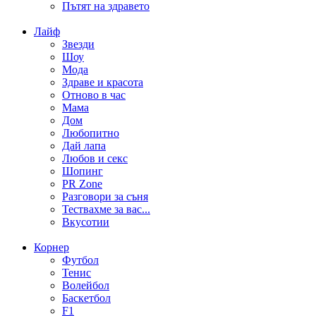
Пътят на здравето
Лайф
Звезди
Шоу
Мода
Здраве и красота
Отново в час
Мама
Дом
Любопитно
Дай лапа
Любов и секс
Шопинг
PR Zone
Разговори за съня
Тествахме за вас...
Вкусотии
Корнер
Футбол
Тенис
Волейбол
Баскетбол
F1