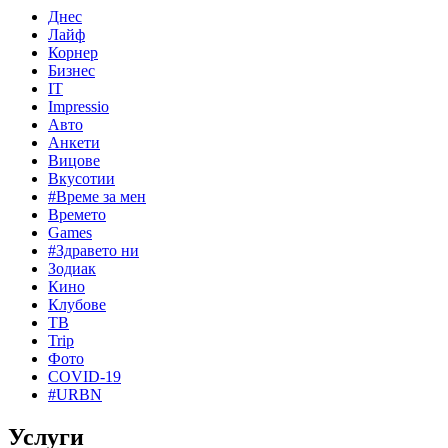
Днес
Лайф
Корнер
Бизнес
IT
Impressio
Авто
Анкети
Вицове
Вкусотии
#Време за мен
Времето
Games
#Здравето ни
Зодиак
Кино
Клубове
ТВ
Trip
Фото
COVID-19
#URBN
Услуги