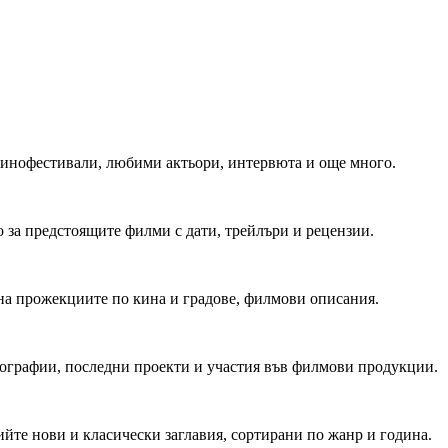
 Кинофестивали, любими актьори, интервюта и още много.
 за предстоящите филми с дати, трейлъри и рецензии.
на прожекциите по кина и градове, филмови описания.
мографии, последни проекти и участия във филмови продукции.
йте нови и класически заглавия, сортирани по жанр и година.