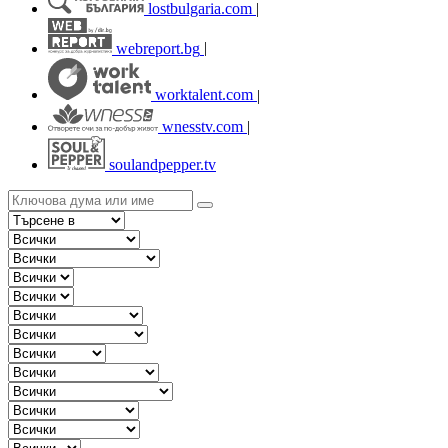
lostbulgaria.com
|
webreport.bg
|
worktalent.com
|
wnesstv.com
|
soulandpepper.tv