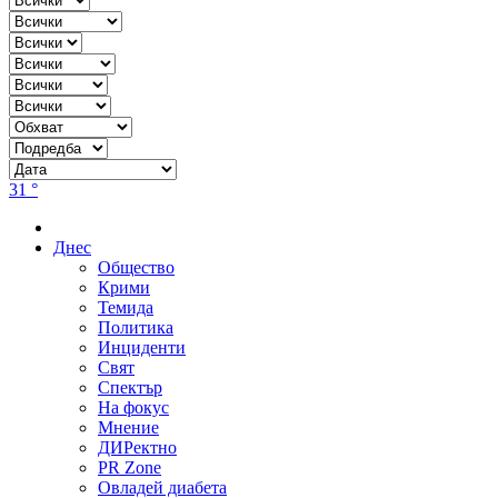
31 °
Днес
Общество
Крими
Темида
Политика
Инциденти
Свят
Спектър
На фокус
Мнение
ДИРектно
PR Zone
Овладей диабета