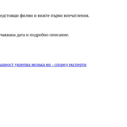
редстоящи филми и вижте първи впечатления.
очаквана дата и подробно описание.
ъщност укрепва мозъка ви - според експерти