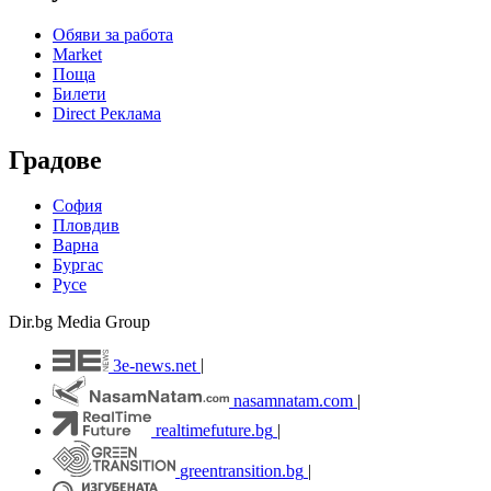
Обяви за работа
Market
Поща
Билети
Direct Реклама
Градове
София
Пловдив
Варна
Бургас
Русе
Dir.bg Media Group
3e-news.net
|
nasamnatam.com
|
realtimefuture.bg
|
greentransition.bg
|