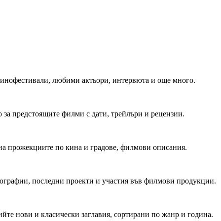
 Кинофестивали, любими актьори, интервюта и още много.
 за предстоящите филми с дати, трейлъри и рецензии.
на прожекциите по кина и градове, филмови описания.
мографии, последни проекти и участия във филмови продукции.
йте нови и класически заглавия, сортирани по жанр и година.