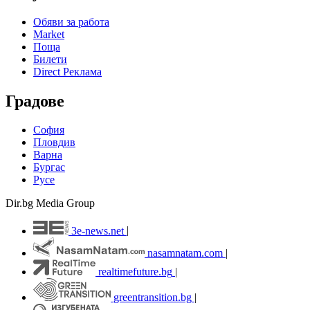
Обяви за работа
Market
Поща
Билети
Direct Реклама
Градове
София
Пловдив
Варна
Бургас
Русе
Dir.bg Media Group
3e-news.net
|
nasamnatam.com
|
realtimefuture.bg
|
greentransition.bg
|