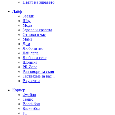
Пътят на здравето
Лайф
Звезди
Шоу
Мода
Здраве и красота
Отново в час
Мама
Дом
Любопитно
Дай лапа
Любов и секс
Шопинг
PR Zone
Разговори за съня
Тествахме за вас...
Вкусотии
Корнер
Футбол
Тенис
Волейбол
Баскетбол
F1