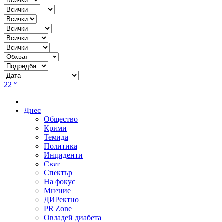
22 °
Днес
Общество
Крими
Темида
Политика
Инциденти
Свят
Спектър
На фокус
Мнение
ДИРектно
PR Zone
Овладей диабета