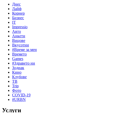
Днес
Лайф
Корнер
Бизнес
IT
Impressio
Авто
Анкети
Вицове
Вкусотии
#Време за мен
Времето
Games
#Здравето ни
Зодиак
Кино
Клубове
ТВ
Trip
Фото
COVID-19
#URBN
Услуги