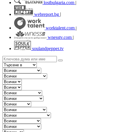
lostbulgaria.com
|
webreport.bg
|
worktalent.com
|
wnesstv.com
|
soulandpepper.tv