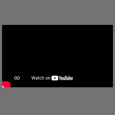
ТВ програма
Съгласявам се с
Политиката за поверителност на Dir.bg
ТВ предавания
Родителството е мръсна работа с "Angry Birds: Филмът 3" от
ТВ канали
25 декември само в кината.
Събития
Добавете ни като предпочитан източник в Google
Facebook
Viber