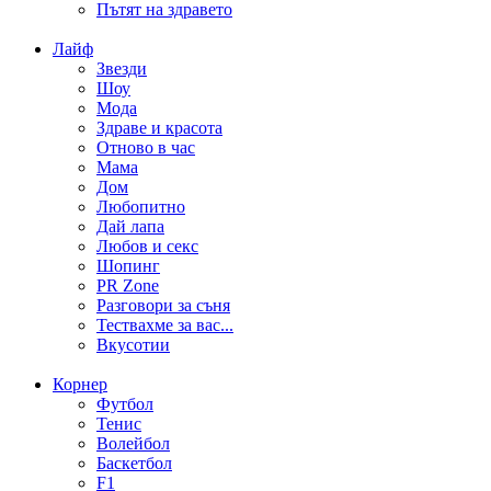
Пътят на здравето
Лайф
Звезди
Шоу
Мода
Здраве и красота
Отново в час
Мама
Дом
Любопитно
Дай лапа
Любов и секс
Шопинг
PR Zone
Разговори за съня
Тествахме за вас...
Вкусотии
Корнер
Футбол
Тенис
Волейбол
Баскетбол
F1