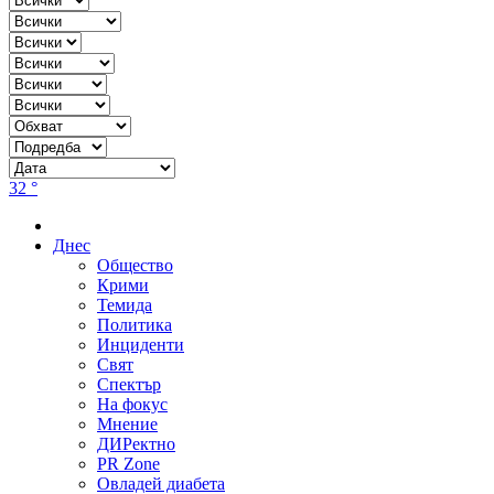
32 °
Днес
Общество
Крими
Темида
Политика
Инциденти
Свят
Спектър
На фокус
Мнение
ДИРектно
PR Zone
Овладей диабета