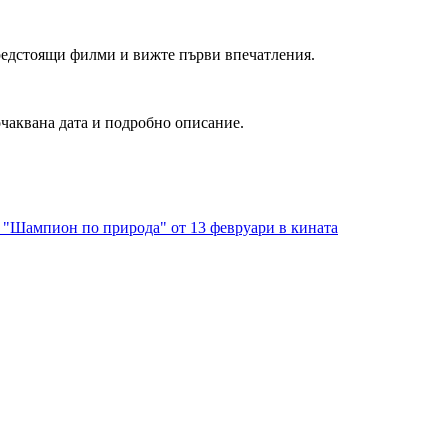
редстоящи филми и вижте първи впечатления.
очаквана дата и подробно описание.
: "Шампион по природа" от 13 февруари в кината