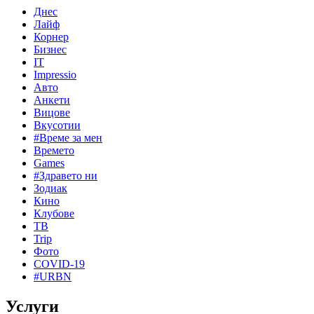
Днес
Лайф
Корнер
Бизнес
IT
Impressio
Авто
Анкети
Вицове
Вкусотии
#Време за мен
Времето
Games
#Здравето ни
Зодиак
Кино
Клубове
ТВ
Trip
Фото
COVID-19
#URBN
Услуги