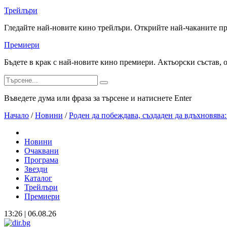
Трейлъри
Гледайте най-новите кино трейлъри. Открийте най-чаканите п
Премиери
Бъдете в крак с най-новите кино премиери. Актьорски състав, 
Въведете дума или фраза за търсене и натиснете Enter
Начало
/
Новини
/
Роден да побеждава, създаден да вдъхновява
Новини
Очаквани
Програма
Звезди
Каталог
Трейлъри
Премиери
13:26 | 06.08.26