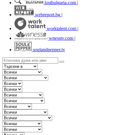
lostbulgaria.com
|
webreport.bg
|
worktalent.com
|
wnesstv.com
|
soulandpepper.tv