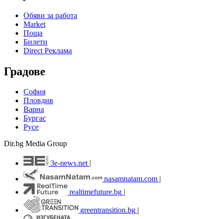
Обяви за работа
Market
Поща
Билети
Direct Реклама
Градове
София
Пловдив
Варна
Бургас
Русе
Dir.bg Media Group
3e-news.net
|
nasamnatam.com
|
realtimefuture.bg
|
greentransition.bg
|