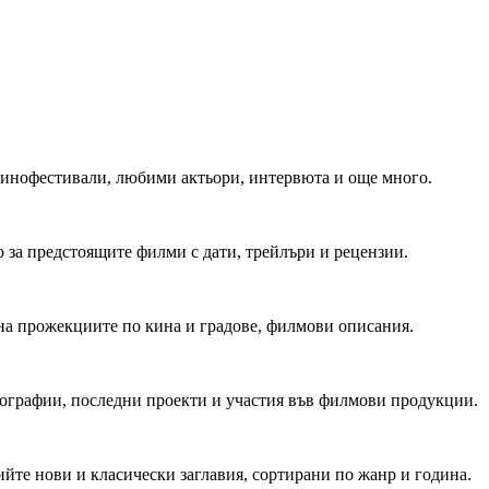
 Кинофестивали, любими актьори, интервюта и още много.
 за предстоящите филми с дати, трейлъри и рецензии.
на прожекциите по кина и градове, филмови описания.
мографии, последни проекти и участия във филмови продукции.
йте нови и класически заглавия, сортирани по жанр и година.