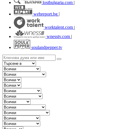
lostbulgaria.com
|
webreport.bg
|
worktalent.com
|
wnesstv.com
|
soulandpepper.tv