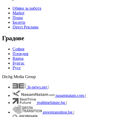
Обяви за работа
Market
Поща
Билети
Direct Реклама
Градове
София
Пловдив
Варна
Бургас
Русе
Dir.bg Media Group
3e-news.net
|
nasamnatam.com
|
realtimefuture.bg
|
greentransition.bg
|