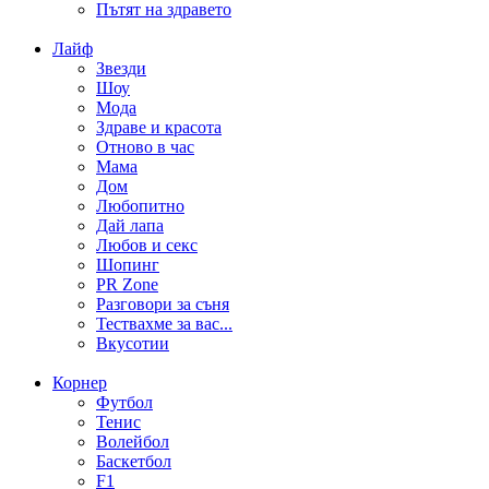
Пътят на здравето
Лайф
Звезди
Шоу
Мода
Здраве и красота
Отново в час
Мама
Дом
Любопитно
Дай лапа
Любов и секс
Шопинг
PR Zone
Разговори за съня
Тествахме за вас...
Вкусотии
Корнер
Футбол
Тенис
Волейбол
Баскетбол
F1