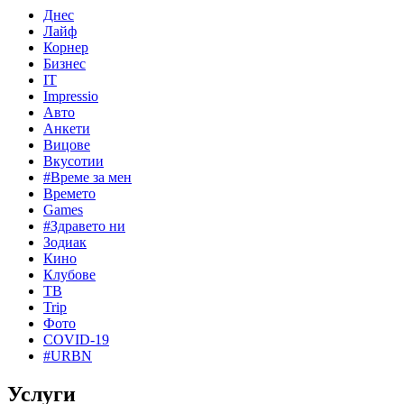
Днес
Лайф
Корнер
Бизнес
IT
Impressio
Авто
Анкети
Вицове
Вкусотии
#Време за мен
Времето
Games
#Здравето ни
Зодиак
Кино
Клубове
ТВ
Trip
Фото
COVID-19
#URBN
Услуги