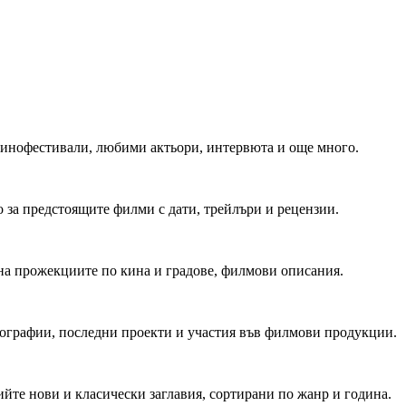
 Кинофестивали, любими актьори, интервюта и още много.
 за предстоящите филми с дати, трейлъри и рецензии.
на прожекциите по кина и градове, филмови описания.
мографии, последни проекти и участия във филмови продукции.
йте нови и класически заглавия, сортирани по жанр и година.