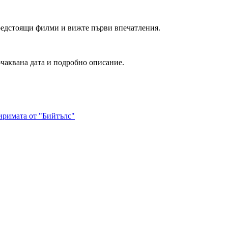
редстоящи филми и вижте първи впечатления.
очаквана дата и подробно описание.
иримата от "Бийтълс"