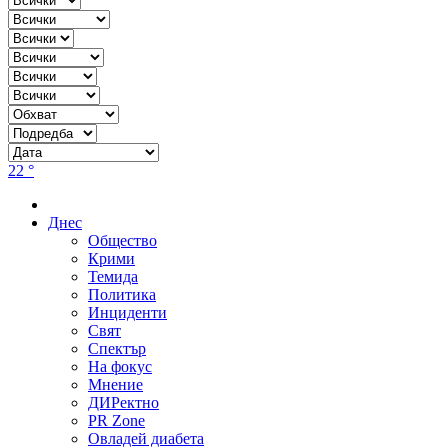
22 °
Днес
Общество
Крими
Темида
Политика
Инциденти
Свят
Спектър
На фокус
Мнение
ДИРектно
PR Zone
Овладей диабета