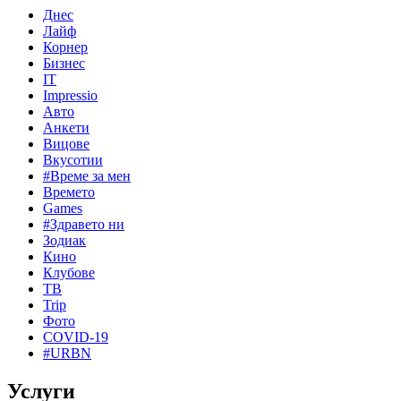
Днес
Лайф
Корнер
Бизнес
IT
Impressio
Авто
Анкети
Вицове
Вкусотии
#Време за мен
Времето
Games
#Здравето ни
Зодиак
Кино
Клубове
ТВ
Trip
Фото
COVID-19
#URBN
Услуги