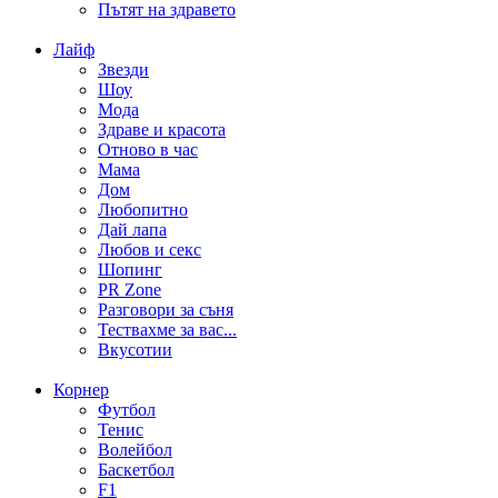
Пътят на здравето
Лайф
Звезди
Шоу
Мода
Здраве и красота
Отново в час
Мама
Дом
Любопитно
Дай лапа
Любов и секс
Шопинг
PR Zone
Разговори за съня
Тествахме за вас...
Вкусотии
Корнер
Футбол
Тенис
Волейбол
Баскетбол
F1