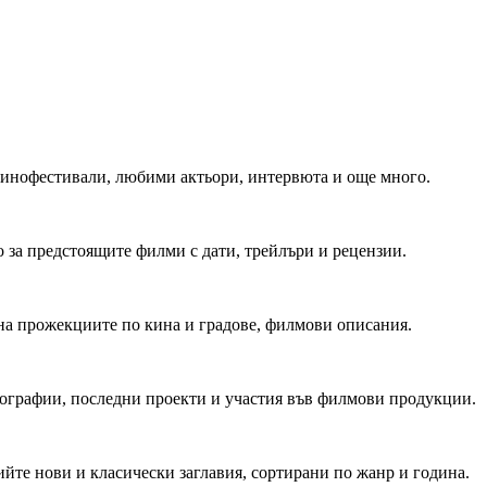
 Кинофестивали, любими актьори, интервюта и още много.
 за предстоящите филми с дати, трейлъри и рецензии.
на прожекциите по кина и градове, филмови описания.
мографии, последни проекти и участия във филмови продукции.
йте нови и класически заглавия, сортирани по жанр и година.