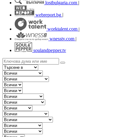
lostbulgaria.com
|
webreport.bg
|
worktalent.com
|
wnesstv.com
|
soulandpepper.tv