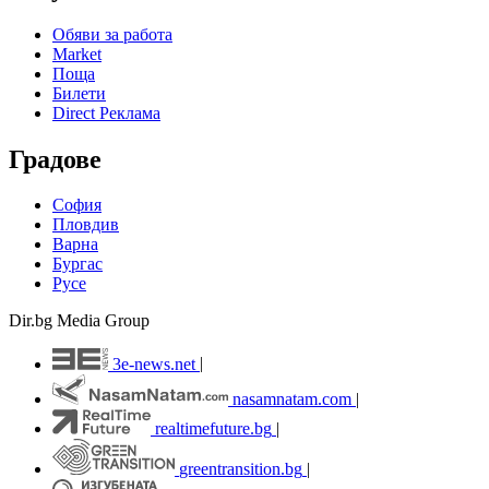
Обяви за работа
Market
Поща
Билети
Direct Реклама
Градове
София
Пловдив
Варна
Бургас
Русе
Dir.bg Media Group
3e-news.net
|
nasamnatam.com
|
realtimefuture.bg
|
greentransition.bg
|