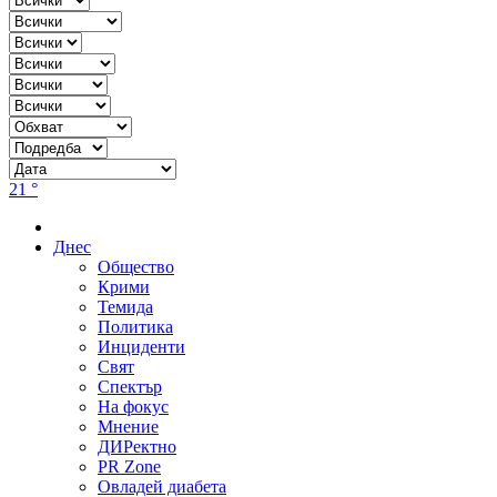
21 °
Днес
Общество
Крими
Темида
Политика
Инциденти
Свят
Спектър
На фокус
Мнение
ДИРектно
PR Zone
Овладей диабета