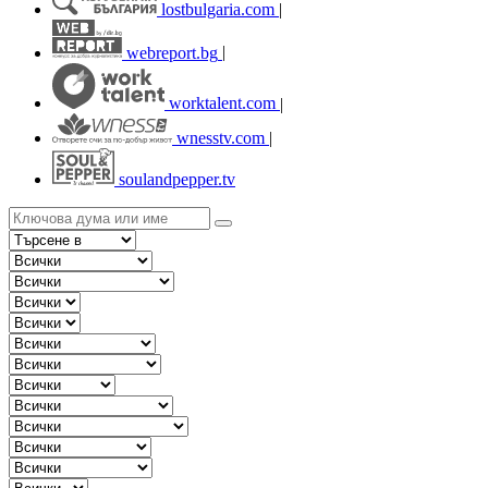
lostbulgaria.com
|
webreport.bg
|
worktalent.com
|
wnesstv.com
|
soulandpepper.tv