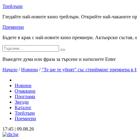
Трейлъри
Гледайте най-новите кино трейлъри. Открийте най-чаканите п
Премиери
Бъдете в крак с най-новите кино премиери. Актьорски състав, 
Въведете дума или фраза за търсене и натиснете Enter
Начало
/
Новини
/
"Те ще те убият" със стрийминг премиера в
Новини
Очаквани
Програма
Звезди
Каталог
Трейлъри
Премиери
17:45 | 09.08.26