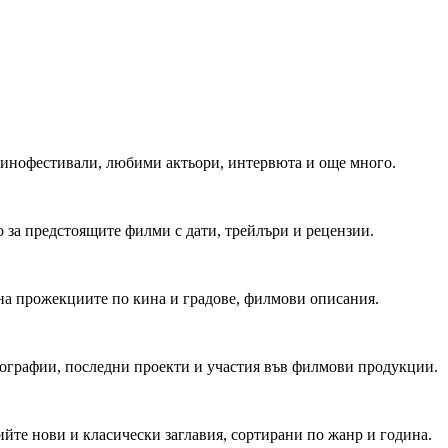
 Кинофестивали, любими актьори, интервюта и още много.
 за предстоящите филми с дати, трейлъри и рецензии.
на прожекциите по кина и градове, филмови описания.
мографии, последни проекти и участия във филмови продукции.
йте нови и класически заглавия, сортирани по жанр и година.