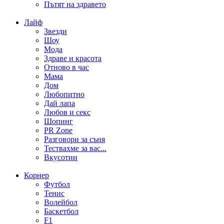
Пътят на здравето
Лайф
Звезди
Шоу
Мода
Здраве и красота
Отново в час
Мама
Дом
Любопитно
Дай лапа
Любов и секс
Шопинг
PR Zone
Разговори за съня
Тествахме за вас...
Вкусотии
Корнер
Футбол
Тенис
Волейбол
Баскетбол
F1