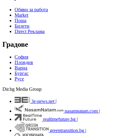
Обяви за работа
Market
Поща
Билети
Direct Реклама
Градове
София
Пловдив
Варна
Бургас
Русе
Dir.bg Media Group
3e-news.net
|
nasamnatam.com
|
realtimefuture.bg
|
greentransition.bg
|