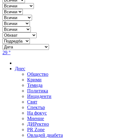
29 °
Днес
Общество
Крими
Темида
Политика
Инциденти
Свят
Спектър
На фокус
Мнение
ДИРектно
PR Zone
Овладей диабета