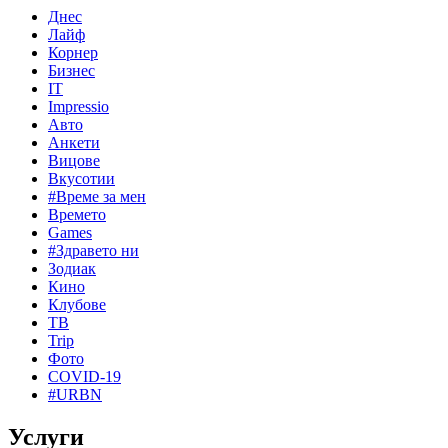
Днес
Лайф
Корнер
Бизнес
IT
Impressio
Авто
Анкети
Вицове
Вкусотии
#Време за мен
Времето
Games
#Здравето ни
Зодиак
Кино
Клубове
ТВ
Trip
Фото
COVID-19
#URBN
Услуги