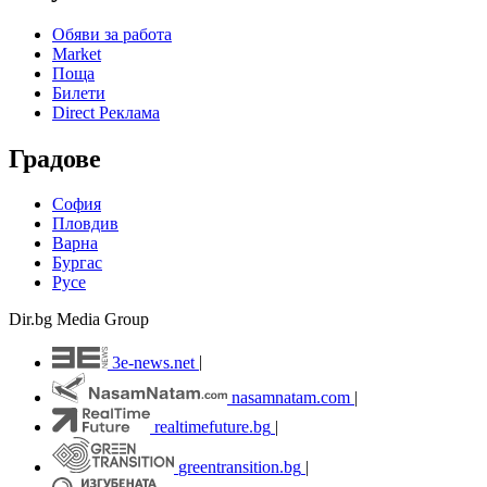
Обяви за работа
Market
Поща
Билети
Direct Реклама
Градове
София
Пловдив
Варна
Бургас
Русе
Dir.bg Media Group
3e-news.net
|
nasamnatam.com
|
realtimefuture.bg
|
greentransition.bg
|