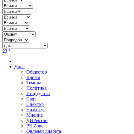
23 °
Днес
Общество
Крими
Темида
Политика
Инциденти
Свят
Спектър
На фокус
Мнение
ДИРектно
PR Zone
Овладей диабета