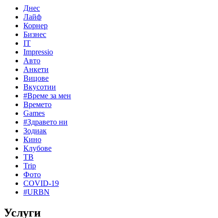
Днес
Лайф
Корнер
Бизнес
IT
Impressio
Авто
Анкети
Вицове
Вкусотии
#Време за мен
Времето
Games
#Здравето ни
Зодиак
Кино
Клубове
ТВ
Trip
Фото
COVID-19
#URBN
Услуги