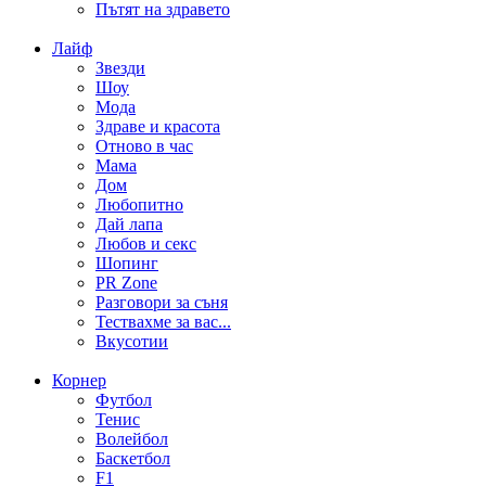
Пътят на здравето
Лайф
Звезди
Шоу
Мода
Здраве и красота
Отново в час
Мама
Дом
Любопитно
Дай лапа
Любов и секс
Шопинг
PR Zone
Разговори за съня
Тествахме за вас...
Вкусотии
Корнер
Футбол
Тенис
Волейбол
Баскетбол
F1