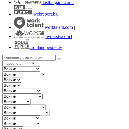
lostbulgaria.com
|
webreport.bg
|
worktalent.com
|
wnesstv.com
|
soulandpepper.tv