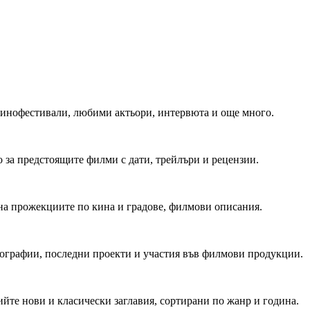
 Кинофестивали, любими актьори, интервюта и още много.
 за предстоящите филми с дати, трейлъри и рецензии.
на прожекциите по кина и градове, филмови описания.
мографии, последни проекти и участия във филмови продукции.
йте нови и класически заглавия, сортирани по жанр и година.