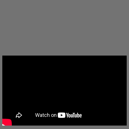
- всеки ден в Африка - в който Том ще излезе и ще
направи нещо, което ще надмине всичко, което е
правил досега."
Продуценти са Круз и Маккуори, а сред продуцентските
компании са Skydance Media, New Republic Pictures и TC
Productions.
Мисията н
евъзможна - Последна разплата
ще излезе по
кината на
23 май 2025 г
., от Paramount Pictures.