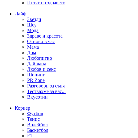
Пътят на здравето
Лайф
Звезди
Шоу
Мода
Здраве и красота
Отново в час
Мама
Дом
Любопитно
Дай лапа
Любов и секс
Шопинг
PR Zone
Разговори за съня
Тествахме за вас...
Вкусотии
Корнер
Футбол
Тенис
Волейбол
Баскетбол
F1