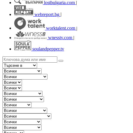
lostbulgaria.com
|
webreport.bg
|
worktalent.com
|
wnesstv.com
|
soulandpepper.tv