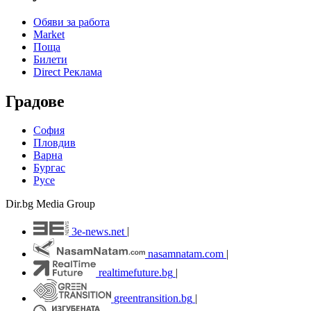
Обяви за работа
Market
Поща
Билети
Direct Реклама
Градове
София
Пловдив
Варна
Бургас
Русе
Dir.bg Media Group
3e-news.net
|
nasamnatam.com
|
realtimefuture.bg
|
greentransition.bg
|