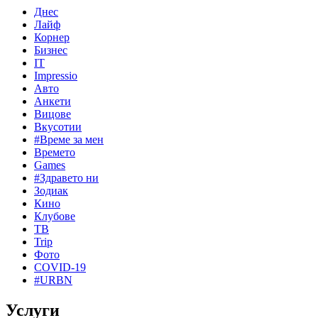
Днес
Лайф
Корнер
Бизнес
IT
Impressio
Авто
Анкети
Вицове
Вкусотии
#Време за мен
Времето
Games
#Здравето ни
Зодиак
Кино
Клубове
ТВ
Trip
Фото
COVID-19
#URBN
Услуги