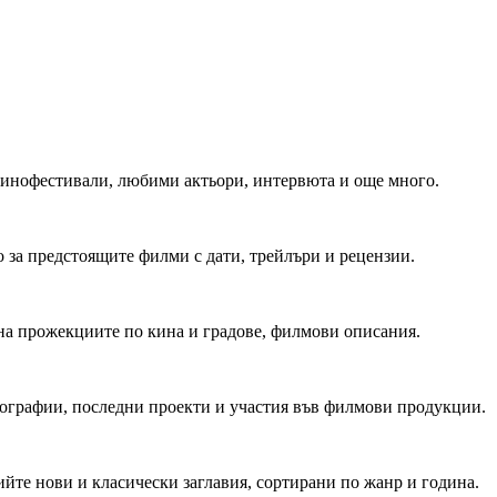
 Кинофестивали, любими актьори, интервюта и още много.
 за предстоящите филми с дати, трейлъри и рецензии.
на прожекциите по кина и градове, филмови описания.
мографии, последни проекти и участия във филмови продукции.
йте нови и класически заглавия, сортирани по жанр и година.