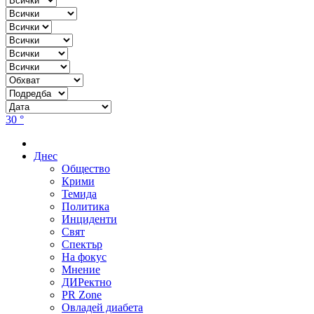
30 °
Днес
Общество
Крими
Темида
Политика
Инциденти
Свят
Спектър
На фокус
Мнение
ДИРектно
PR Zone
Овладей диабета