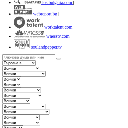
lostbulgaria.com
|
webreport.bg
|
worktalent.com
|
wnesstv.com
|
soulandpepper.tv