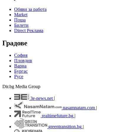
Обяви за работа
Market
Поща
Билети
Direct Реклама
Градове
София
Пловдив
Варна
Бургас
Русе
Dir.bg Media Group
3e-news.net
|
nasamnatam.com
|
realtimefuture.bg
|
greentransition.bg
|