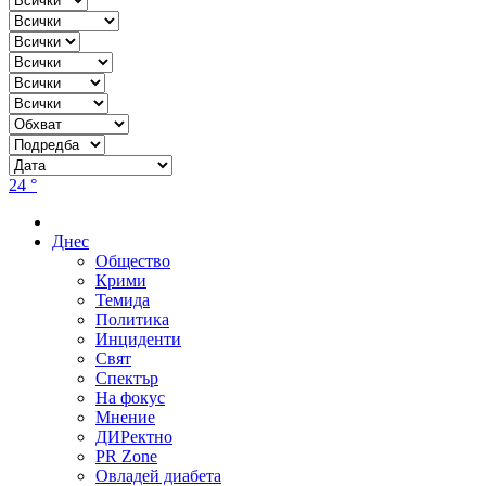
24 °
Днес
Общество
Крими
Темида
Политика
Инциденти
Свят
Спектър
На фокус
Мнение
ДИРектно
PR Zone
Овладей диабета