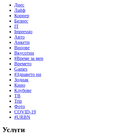
Днес
Лайф
Корнер
Бизнес
IT
Impressio
Авто
Анкети
Вицове
Вкусотии
#Време за мен
Времето
Games
#Здравето ни
Зодиак
Кино
Клубове
ТВ
Trip
Фото
COVID-19
#URBN
Услуги