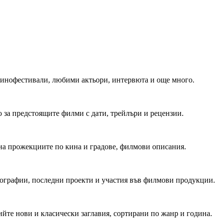
 Кинофестивали, любими актьори, интервюта и още много.
 за предстоящите филми с дати, трейлъри и рецензии.
на прожекциите по кина и градове, филмови описания.
мографии, последни проекти и участия във филмови продукции.
йте нови и класически заглавия, сортирани по жанр и година.