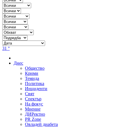
31 °
Днес
Общество
Крими
Темида
Политика
Инциденти
Свят
Спектър
На фокус
Мнение
ДИРектно
PR Zone
Овладей диабета