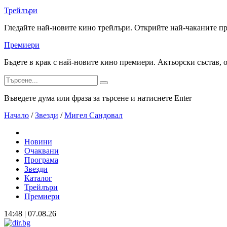
Трейлъри
Гледайте най-новите кино трейлъри. Открийте най-чаканите п
Премиери
Бъдете в крак с най-новите кино премиери. Актьорски състав, 
Въведете дума или фраза за търсене и натиснете Enter
Начало
/
Звезди
/
Мигел Сандовал
Новини
Очаквани
Програма
Звезди
Каталог
Трейлъри
Премиери
14:48 | 07.08.26