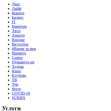
Днес
Лайф
Корнер
Бизнес
IT
Impressio
Авто
Анкети
Вицове
Вкусотии
#Време за мен
Времето
Games
#Здравето ни
Зодиак
Кино
Клубове
ТВ
Trip
Фото
COVID-19
#URBN
Услуги