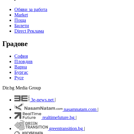
Обяви за работа
Market
Поща
Билети
Direct Реклама
Градове
София
Пловдив
Варна
Бургас
Русе
Dir.bg Media Group
3e-news.net
|
nasamnatam.com
|
realtimefuture.bg
|
greentransition.bg
|