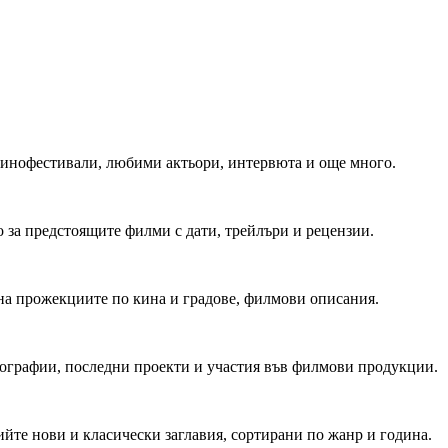
 Кинофестивали, любими актьори, интервюта и още много.
 за предстоящите филми с дати, трейлъри и рецензии.
на прожекциите по кина и градове, филмови описания.
мографии, последни проекти и участия във филмови продукции.
йте нови и класически заглавия, сортирани по жанр и година.