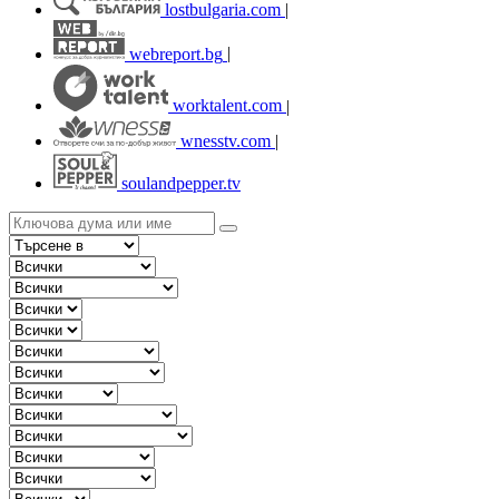
lostbulgaria.com
|
webreport.bg
|
worktalent.com
|
wnesstv.com
|
soulandpepper.tv