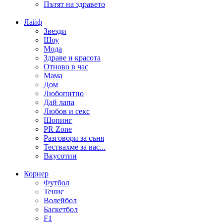
Пътят на здравето
Лайф
Звезди
Шоу
Мода
Здраве и красота
Отново в час
Мама
Дом
Любопитно
Дай лапа
Любов и секс
Шопинг
PR Zone
Разговори за съня
Тествахме за вас...
Вкусотии
Корнер
Футбол
Тенис
Волейбол
Баскетбол
F1