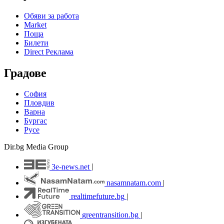
Обяви за работа
Market
Поща
Билети
Direct Реклама
Градове
София
Пловдив
Варна
Бургас
Русе
Dir.bg Media Group
3e-news.net
|
nasamnatam.com
|
realtimefuture.bg
|
greentransition.bg
|