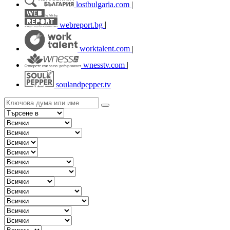
lostbulgaria.com
|
webreport.bg
|
worktalent.com
|
wnesstv.com
|
soulandpepper.tv