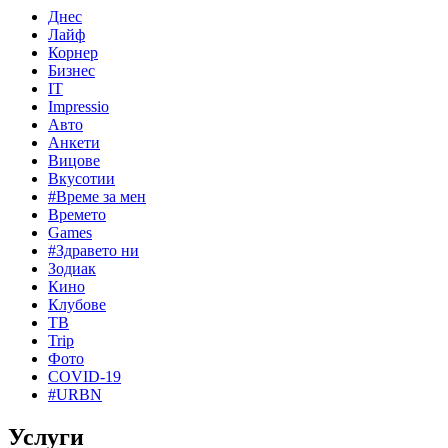
Днес
Лайф
Корнер
Бизнес
IT
Impressio
Авто
Анкети
Вицове
Вкусотии
#Време за мен
Времето
Games
#Здравето ни
Зодиак
Кино
Клубове
ТВ
Trip
Фото
COVID-19
#URBN
Услуги