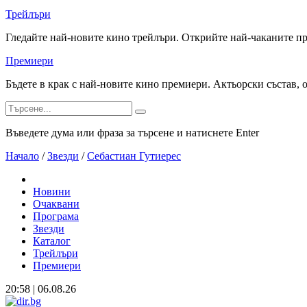
Трейлъри
Гледайте най-новите кино трейлъри. Открийте най-чаканите п
Премиери
Бъдете в крак с най-новите кино премиери. Актьорски състав, 
Въведете дума или фраза за търсене и натиснете Enter
Начало
/
Звезди
/
Себастиан Гутиерес
Новини
Очаквани
Програма
Звезди
Каталог
Трейлъри
Премиери
20:58 | 06.08.26