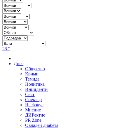
28 °
Днес
Общество
Крими
Темида
Политика
Инциденти
Свят
Спектър
На фокус
Мнение
ДИРектно
PR Zone
Овладей диабета