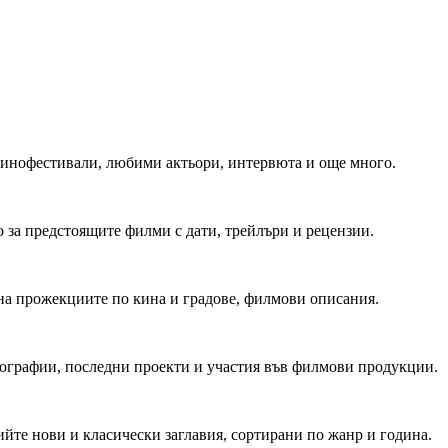
 Кинофестивали, любими актьори, интервюта и още много.
 за предстоящите филми с дати, трейлъри и рецензии.
на прожекциите по кина и градове, филмови описания.
мографии, последни проекти и участия във филмови продукции.
йте нови и класически заглавия, сортирани по жанр и година.