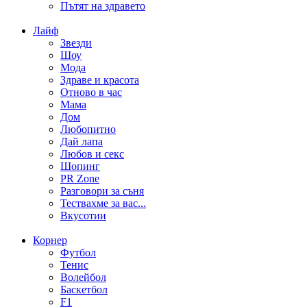
Пътят на здравето
Лайф
Звезди
Шоу
Мода
Здраве и красота
Отново в час
Мама
Дом
Любопитно
Дай лапа
Любов и секс
Шопинг
PR Zone
Разговори за съня
Тествахме за вас...
Вкусотии
Корнер
Футбол
Тенис
Волейбол
Баскетбол
F1