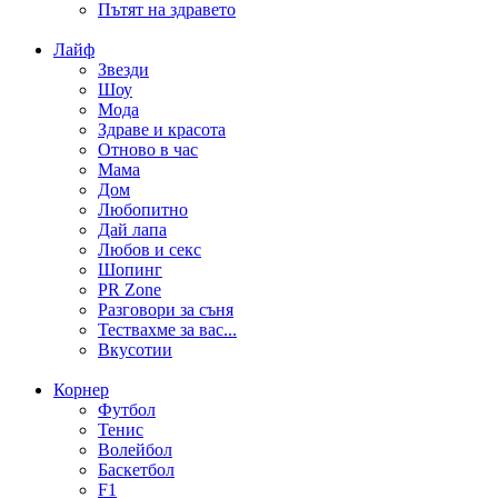
Пътят на здравето
Лайф
Звезди
Шоу
Мода
Здраве и красота
Отново в час
Мама
Дом
Любопитно
Дай лапа
Любов и секс
Шопинг
PR Zone
Разговори за съня
Тествахме за вас...
Вкусотии
Корнер
Футбол
Тенис
Волейбол
Баскетбол
F1