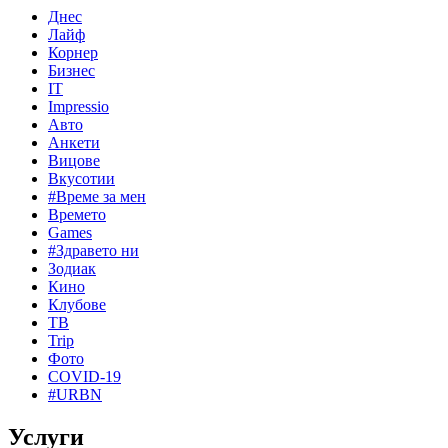
Днес
Лайф
Корнер
Бизнес
IT
Impressio
Авто
Анкети
Вицове
Вкусотии
#Време за мен
Времето
Games
#Здравето ни
Зодиак
Кино
Клубове
ТВ
Trip
Фото
COVID-19
#URBN
Услуги