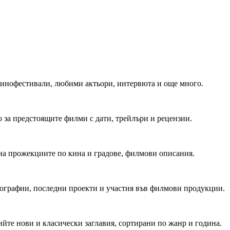
 Кинофестивали, любими актьори, интервюта и още много.
 за предстоящите филми с дати, трейлъри и рецензии.
на прожекциите по кина и градове, филмови описания.
мографии, последни проекти и участия във филмови продукции.
йте нови и класически заглавия, сортирани по жанр и година.