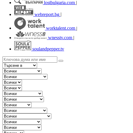
lostbulgaria.com
|
webreport.bg
|
worktalent.com
|
wnesstv.com
|
soulandpepper.tv