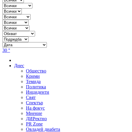
30 °
Днес
Общество
Крими
Темида
Политика
Инциденти
Свят
Спектър
На фокус
Мнение
ДИРектно
PR Zone
Овладей диабета