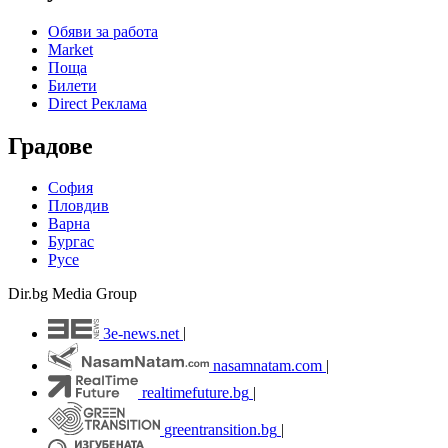
Обяви за работа
Market
Поща
Билети
Direct Реклама
Градове
София
Пловдив
Варна
Бургас
Русе
Dir.bg Media Group
3e-news.net
|
nasamnatam.com
|
realtimefuture.bg
|
greentransition.bg
|